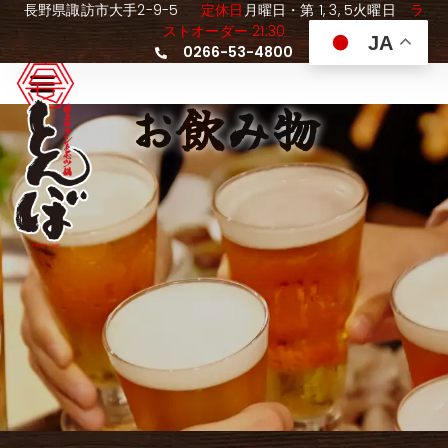
長野県諏訪市大手2-9-5
定休日
月曜日・第 1, 3, 5火曜日
ラ
ストオーダー 21:30
JA
0266-53-4800
お飲み物