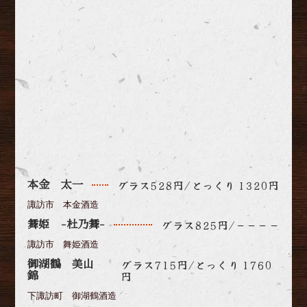
グラス528円/とっくり 1320円
本金 太一
諏訪市 本金酒造
グラス825円/－－－－
舞姫 -杜乃舞-
諏訪市 舞姫酒造
グラス715円/とっくり 1760
御湖鶴 美山
円
錦
下諏訪町 御湖鶴酒造