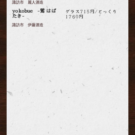
諏訪市 麗人酒造
グラス715円/とっくり
yokobue -鶯 はば
1760円
たき-
諏訪市 伊藤酒造