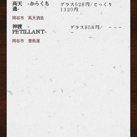
グラス528円/とっくり
高天 -からくち
1320円
通-
岡谷市 高天酒造
グラス858円/ －－－
神渡 -
－
PETILLANT-
岡谷市 豊島屋