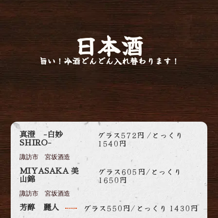
日本酒
旨い！冷酒どんどん入れ替わります！
グラス572円 /とっくり
真澄 -白妙
1540円
SHIRO-
諏訪市 宮坂酒造
グラス605円/とっくり
MIYASAKA 美
1650円
山錦
諏訪市 宮坂酒造
グラス550円/とっくり 1430円
芳醇 麗人